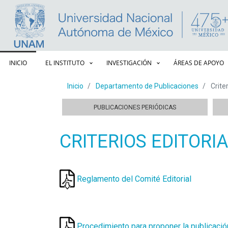
Navegación principal
INICIO
EL INSTITUTO
INVESTIGACIÓN
ÁREAS DE APOYO
Inicio
Departamento de Publicaciones
Criter
publicaciones
PUBLICACIONES PERIÓDICAS
CRITERIOS EDITORI
Reglamento del Comité Editorial
Procedimiento para proponer la publicació