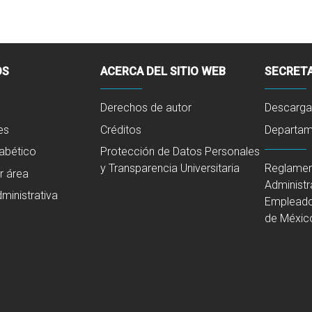
OS
ACERCA DEL SITIO WEB
SECRETA
Derechos de autor
Descarga
es
Créditos
Departame
fabético
Protección de Datos Personales
Reglamen
y Transparencia Universitaria
r área
Administr
ministrativa
Empleado
de Méxic