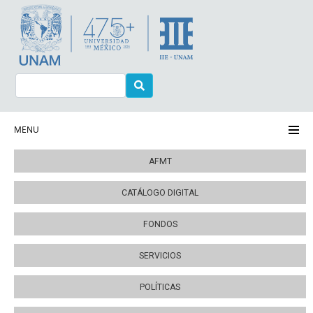
Pasar
al
contenido
principal
Buscar
Navegación principal
MENU
AFMT
AFMT
CATÁLOGO DIGITAL
FONDOS
SERVICIOS
POLÍTICAS