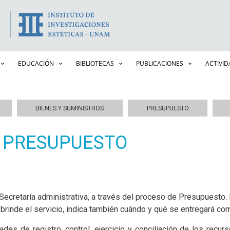
Pasar
al
contenido
principal
EDUCACIÓN
BIBLIOTECAS
PUBLICACIONES
ACTIVI
BIENES Y SUMINISTROS
PRESUPUESTO
 PRESUPUESTO
 Secretaría administrativa, a través del proceso de Presupuesto.
brinde el servicio, indica también cuándo y qué se entregará com
des de registro, control, ejercicio y conciliación de los recur