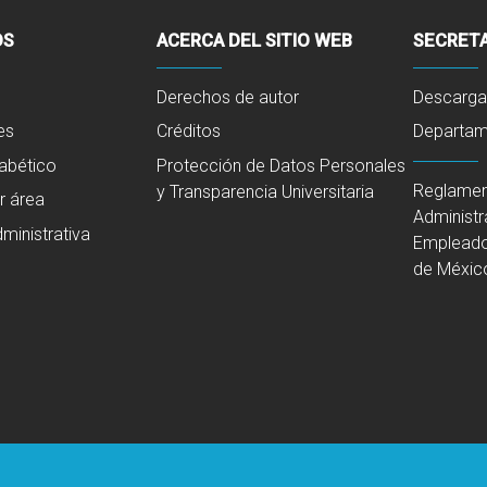
OS
ACERCA DEL SITIO WEB
SECRETA
Derechos de autor
Descarga
es
Créditos
Departame
fabético
Protección de Datos Personales
Reglamen
y Transparencia Universitaria
r área
Administr
ministrativa
Empleado
de Méxic