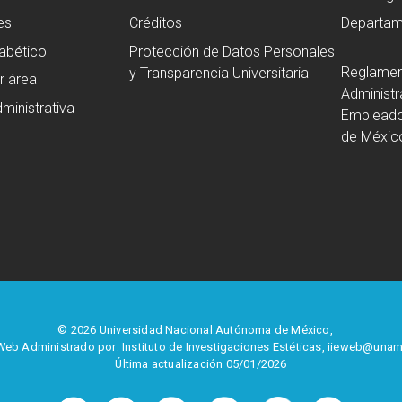
es
Créditos
Departame
fabético
Protección de Datos Personales
Reglamen
y Transparencia Universitaria
r área
Administr
ministrativa
Empleado
de Méxic
© 2026 Universidad Nacional Autónoma de México,
 Web Administrado por: Instituto de Investigaciones Estéticas,
iieweb@unam
Última actualización 05/01/2026