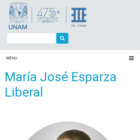
Pasar
al
contenido
principal
Buscar
Navegación principal
MENU
María José Esparza
Liberal