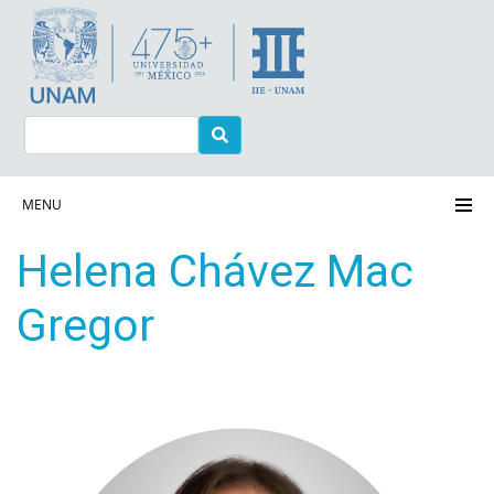
Pasar
al
contenido
principal
Buscar
Navegación principal
MENU
Helena Chávez Mac
Gregor