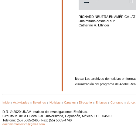
RICHARD NEUTRA EN AMÉRICA LAT
Una mirada desde el sur
Catherine R. Ettinger
Nota:
Los archivos de noticias en forma
visualización del programa de Adobe Re
Inicio
Actividades
Boletines
Noticias
Carteles
Directorio
Enlaces
Contacto
do.co
D.R. © 2020.UNAM-Instituto de Investigaciones Estéticas.
Circuito M. de la Cueva, Cd. Universitaria, Coyoacán, México, D.F., 04510
Teléfono: (55) 5665-2465. Fax: (55) 5665-4740
docomomomexico@gmail.com