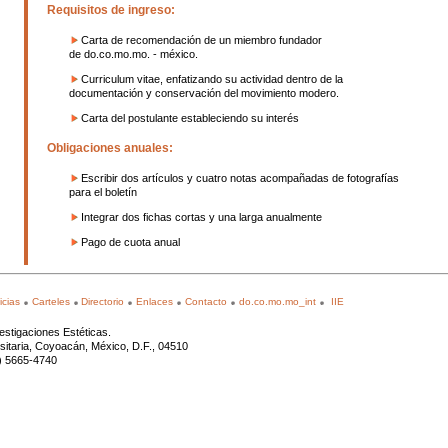
Requisitos de ingreso:
Carta de recomendación de un miembro fundador
de do.co.mo.mo. - méxico.
Curriculum vitae, enfatizando su actividad dentro de la
documentación y conservación del movimiento modero.
Carta del postulante estableciendo su interés
Obligaciones anuales:
Escribir dos artículos y cuatro notas acompañadas de fotografías
para el boletín
Integrar dos fichas cortas y una larga anualmente
Pago de cuota anual
icias
Carteles
Directorio
Enlaces
Contacto
do.co.mo.mo_int
IIE
estigaciones Estéticas.
rsitaria, Coyoacán, México, D.F., 04510
5) 5665-4740