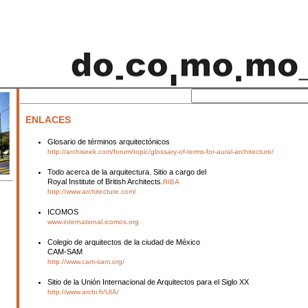
ENLACES
Glosario de términos arquitectónicos
http://archiseek.com/forum/topic/glossary-of-terms-for-aural-architecture/
Todo acerca de la arquitectura. Sitio a cargo del
Royal Institute of British Architects.
RIBA
http://www.architecture.com/
ICOMOS
www.international.icomos.org
Colegio de arquitectos de la ciudad de México
CAM-SAM
http://www.cam-sam.org/
Sitio de la Unión Internacional de Arquitectos para el Siglo XX
http://www.archi.fr/UIA/