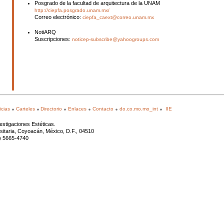
Posgrado de la facultad de arquitectura de la UNAM
http://ciepfa.posgrado.unam.mx/
Correo electrónico:
ciepfa_caext@correo.unam.mx
NotiARQ
Suscripciones:
noticep-subscribe@yahoogroups.com
icias
Carteles
Directorio
Enlaces
Contacto
do.co.mo.mo_int
IIE
estigaciones Estéticas.
rsitaria, Coyoacán, México, D.F., 04510
5) 5665-4740