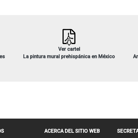
Ver cartel
jes
La pintura mural prehispánica en México
An
OS
ACERCA DEL SITIO WEB
SECRETA