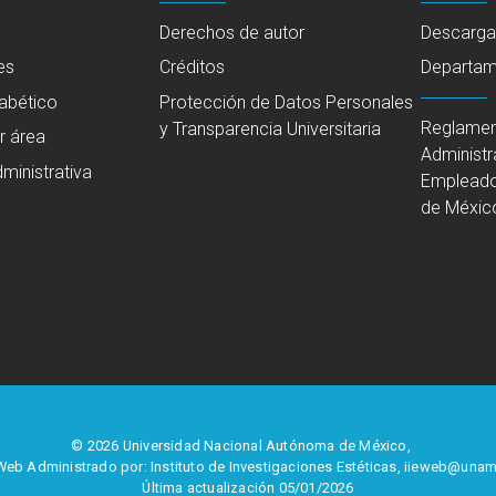
Derechos de autor
Descarga
es
Créditos
Departame
fabético
Protección de Datos Personales
Reglamen
y Transparencia Universitaria
r área
Administr
ministrativa
Empleado
de Méxic
© 2026 Universidad Nacional Autónoma de México,
 Web Administrado por: Instituto de Investigaciones Estéticas,
iieweb@unam
Última actualización 05/01/2026