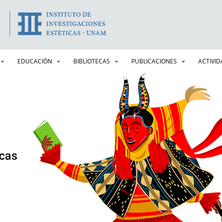
Pasar
al
contenido
principal
EDUCACIÓN
BIBLIOTECAS
PUBLICACIONES
ACTIVI