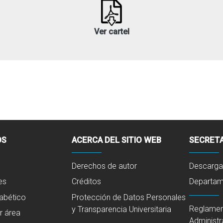
Ver cartel
OS
ACERCA DEL SITIO WEB
SECRETA
Derechos de autor
Descarga
es
Créditos
Departame
fabético
Protección de Datos Personales
Reglamen
y Transparencia Universitaria
r área
Administr