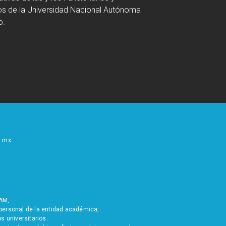
s de la Universidad Nacional Autónoma
o.
.mx
 UNAM,
e, personal de la entidad académica,
ios universitarios.