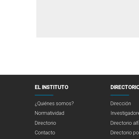
EL INSTITUTO
DIRECTORI
¿Quiénes somos?
Dirección
Normatividad
Investigador
Directorio
Directorio al
Contacto
Directorio po